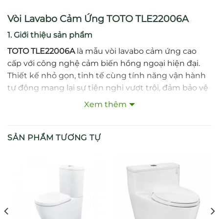
Vòi Lavabo Cảm Ứng TOTO TLE22006A
1. Giới thiệu sản phẩm
TOTO TLE22006A
là mẫu vòi lavabo cảm ứng cao
cấp với công nghệ cảm biến hồng ngoại hiện đại.
Thiết kế nhỏ gọn, tinh tế cùng tính năng vận hành
tự động mang lại sự tiện nghi vượt trội, đảm bảo vệ
sinh tối ưu và tiết kiệm nước hiệu quả cho người
Xem thêm
dùng.
2. Đặc điểm nổi bật
SẢN PHẨM TƯƠNG TỰ
Cảm biến hồng ngoại thông minh, tự động
cấp/ngắt nước.
Thiết kế để bàn nhỏ gọn, hiện đại, phù hợp với
nhiều loại lavabo.