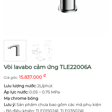
Vòi lavabo cảm ứng TLE22006A
₫
15.837.000
Lưu lượng nước:
2L/phút
Áp lực nước:
0.05 ~ 0.75 MPa
Mạ chrome bóng
Lưu ý:
Sản phẩm chưa bao gồm các mã phụ kiện
•
Bộ điều khiển: TLE01502A1, TLE03502A1,