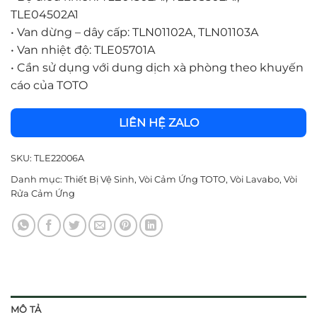
TLE04502A1
•
Van dừng – dây cấp: TLN01102A, TLN01103A
•
Van nhiệt độ: TLE05701A
•
Cần sử dụng với dung dịch xà phòng theo khuyến
cáo của TOTO
LIÊN HỆ ZALO
SKU:
TLE22006A
Danh mục:
Thiết Bị Vệ Sinh
,
Vòi Cảm Ứng TOTO
,
Vòi Lavabo
,
Vòi
Rửa Cảm Ứng
MÔ TẢ