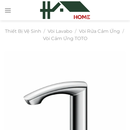
Chuyển
đến
nội
dung
Thiết Bị Vệ Sinh
/
Vòi Lavabo
/
Vòi Rửa Cảm Ứng
/
Vòi Cảm Ứng TOTO