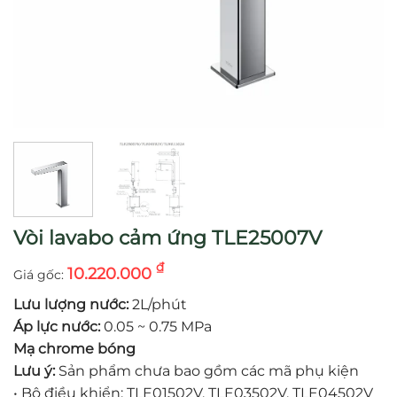
Vòi lavabo cảm ứng TLE25007V
₫
10.220.000
Lưu lượng nước:
2L/phút
Áp lực nước:
0.05 ~ 0.75 MPa
Mạ chrome bóng
Lưu ý:
Sản phẩm chưa bao gồm các mã phụ kiện
•
Bộ điều khiển: TLE01502V, TLE03502V, TLE04502V