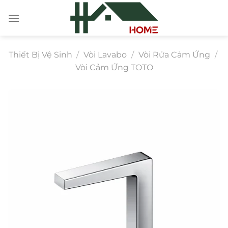
Chuyển
đến
nội
dung
Thiết Bị Vệ Sinh
/
Vòi Lavabo
/
Vòi Rửa Cảm Ứng
/
Vòi Cảm Ứng TOTO