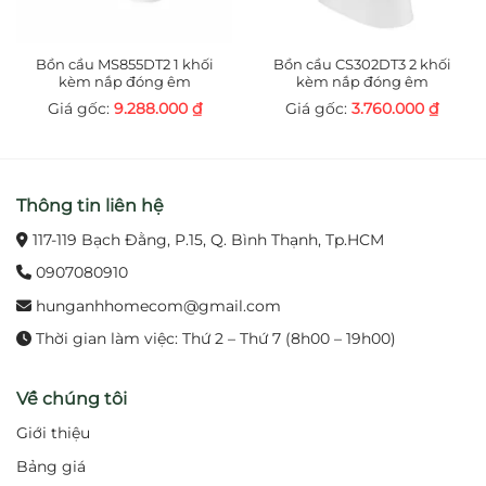
bong tróc và ăn mòn.
Chất liệu đồng thau bền bỉ, an toàn cho sức
Bồn cầu MS855DT2 1 khối
Bồn cầu CS302DT3 2 khối
khỏe.
kèm nắp đóng êm
kèm nắp đóng êm
9.288.000
₫
3.760.000
₫
Vận hành bằng pin, không cần điện trực tiếp, an
toàn và tiết kiệm năng lượng.
Thông tin liên hệ
3. Lợi ích khi sử dụng
117-119 Bạch Đằng, P.15, Q. Bình Thạnh, Tp.HCM
Đảm bảo vệ sinh tối ưu, hạn chế tiếp xúc trực
tiếp.
0907080910
hunganhhomecom@gmail.com
Tiết kiệm nước hiệu quả nhờ chế độ tự ngắt
Thời gian làm việc: Thứ 2 – Thứ 7 (8h00 – 19h00)
thông minh.
Nâng tầm thẩm mỹ, mang lại vẻ đẹp sang trọng,
Về chúng tôi
hiện đại cho phòng tắm.
Giới thiệu
Bảng giá
Độ bền cao, giảm chi phí bảo dưỡng và thay thế.