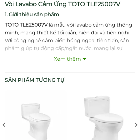
Vòi Lavabo Cảm Ứng TOTO TLE25007V
1. Giới thiệu sản phẩm
TOTO TLE25007V
là mẫu vòi lavabo cảm ứng thông
minh, mang thiết kế tối giản, hiện đại và tiện nghi.
Với công nghệ cảm biến hồng ngoại tiên tiến, sản
phẩm giúp tự động cấp/ngắt nước, mang lại sự
thoải mái khi sử dụng, đồng thời đảm bảo tiết kiệm
Xem thêm
và vệ sinh tối đa.
2. Đặc điểm nổi bật
SẢN PHẨM TƯƠNG TỰ
Công nghệ cảm biến hồng ngoại hiện đại, không
cần chạm tay.
Thiết kế tinh gọn, dễ kết hợp với nhiều loại
lavabo.
Lớp mạ Nickel – Crom cao cấp, sáng bóng, chống