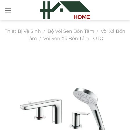
Chuyển
đến
nội
dung
Thiết Bị Vệ Sinh
/
Bộ Vòi Sen Bồn Tắm
/
Vòi Xả Bồn
Tắm
/
Vòi Sen Xả Bồn Tắm TOTO