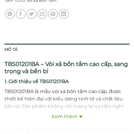
Tắm TOTO
,
Vòi Xả Bồn Tắm
MÔ TẢ
TBS01201BA – Vòi xả bồn tắm cao cấp, sang
trọng và bền bỉ
1. Giới thiệu về TBS01201BA
TBS01201BA là mẫu vòi xả bồn tắm cao cấp, được
thiết kế hiện đại với kiểu dáng tinh tế và chất liệu
bền bỉ. Sản phẩm không chỉ mang lại sự tiện nghi
trong quá trình sử dụng mà còn góp phần nâng cao
Xem thêm
giá trị thẩm mỹ cho không gian phòng tắm. Với khả
năng xả nước nhanh, đều và êm ái, TBS01201BA