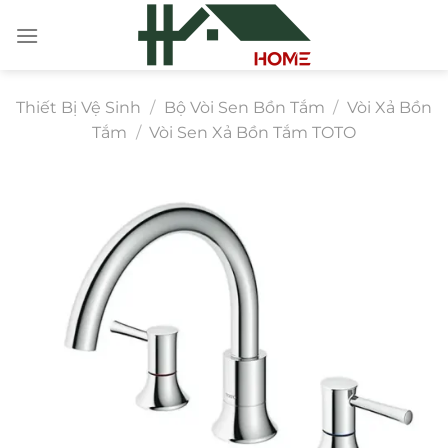
Chuyển
đến
nội
dung
Thiết Bị Vệ Sinh
/
Bộ Vòi Sen Bồn Tắm
/
Vòi Xả Bồn
Tắm
/
Vòi Sen Xả Bồn Tắm TOTO