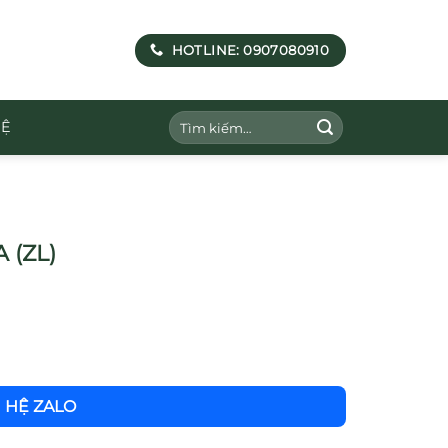
HOTLINE: 0907080910
Tìm
HỆ
kiếm:
 (ZL)
N HỆ ZALO