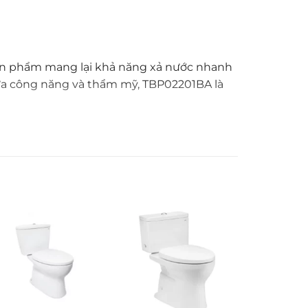
 Sản phẩm mang lại khả năng xả nước nhanh
iữa công năng và thẩm mỹ, TBP02201BA là
. Kiểu dáng hiện đại, nhỏ gọn, phù hợp
nhanh chóng, tiết kiệm thời gian và mang