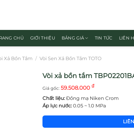
RANG CHỦ
GIỚI THIỆU
BẢNG GIÁ
TIN TỨC
LIÊN 
òi Xả Bồn Tắm
/
Vòi Sen Xả Bồn Tắm TOTO
Vòi xả bồn tắm TBP02201BA
₫
59.508.000
Chất liệu:
Đồng mạ Niken Crom
Áp lực nước:
0.05 ~ 1.0 MPa
LIÊ