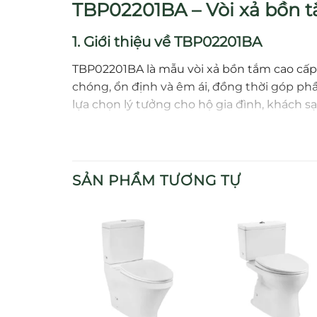
TBP02201BA – Vòi xả bồn tắ
1. Giới thiệu về TBP02201BA
TBP02201BA là mẫu vòi xả bồn tắm cao cấp 
chóng, ổn định và êm ái, đồng thời góp ph
lựa chọn lý tưởng cho hộ gia đình, khách sạn
2. Đặc điểm nổi bật
TBP02201BA nổi bật với thiết kế sang trọng
SẢN PHẨM TƯƠNG TỰ
nhiều phong cách phòng tắm và loại bồn 
Đặc biệt, sản phẩm được tối ưu để tạo lư
đến trải nghiệm thư giãn thoải mái.
3. Ưu điểm khi sử dụng TBP02201
Xả nước nhanh và ổn định:
Lưu lượng mạn