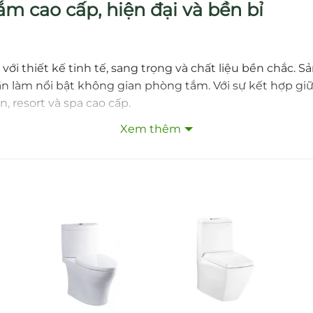
m cao cấp, hiện đại và bền bỉ
với thiết kế tinh tế, sang trọng và chất liệu bền chắc.
ần làm nổi bật không gian phòng tắm. Với sự kết hợp g
, resort và spa cao cấp.
Xem thêm
, bề mặt mạ crom sáng bóng, chống gỉ sét và dễ vệ sinh
tắm khác nhau.
u lượng nước mạnh mẽ nhưng ổn định, giúp làm đầy bồn 
BA
h, đều, tiết kiệm thời gian.