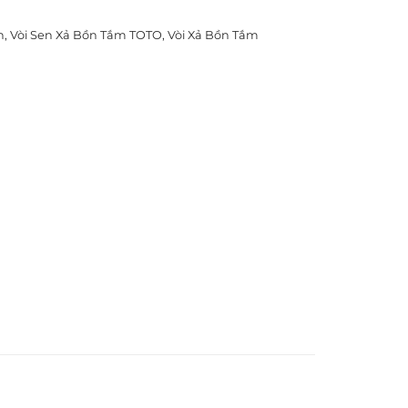
h
,
Vòi Sen Xả Bồn Tắm TOTO
,
Vòi Xả Bồn Tắm