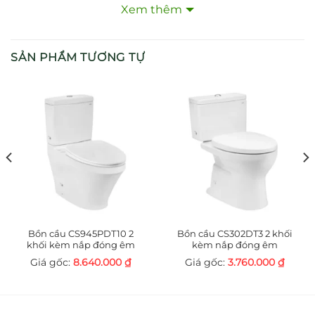
Xem thêm
nhanh, ổn định, góp phần nâng cao sự tiện nghi và
sang trọng cho không gian phòng tắm. Đây là lựa
chọn lý tưởng cho hộ gia đình, khách sạn, resort và
SẢN PHẨM TƯƠNG TỰ
spa cao cấp.
2. Đặc điểm nổi bật
TBS02001B nổi bật nhờ thiết kế gọn gàng, bề mặt
mạ crom sáng bóng, chống gỉ sét và hạn chế bám
bẩn. Sản phẩm được tối ưu để mang lại lưu lượng
nước ổn định, mạnh mẽ và êm ái, giúp làm đầy bồn
nhanh chóng.
Ngoài ra, với kiểu dáng tinh tế, TBS02001B dễ dàng
Bồn cầu CS945PDT10 2
Bồn cầu CS302DT3 2 khối
kết hợp cùng nhiều loại bồn tắm và phong cách
khối kèm nắp đóng êm
kèm nắp đóng êm
phòng tắm hiện đại.
8.640.000
₫
3.760.000
₫
3. Ưu điểm khi sử dụng TBS02001B
Xả nước nhanh và ổn định:
Lưu lượng mạnh mẽ,