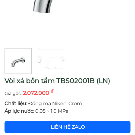
Vòi xả bồn tắm TBS02001B (LN)
₫
2.072.000
Chất liệu:
Đồng mạ Niken-Crom
Áp lực nước:
0.05 ~ 1.0 MPa
LIÊN HỆ ZALO