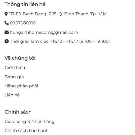
Thông tin liên hệ
êm ái.
117-119 Bạch Đằng, P.15, Q. Bình Thạnh, Tp.HCM
Chất liệu bền chắc:
Chống oxy hóa, chống ăn
0907080910
mòn, tuổi thọ cao.
hunganhhomecom@gmail.com
Thời gian làm việc: Thứ 2 – Thứ 7 (8h00 – 19h00)
Thiết kế sang trọng:
Kiểu dáng tinh tế, phù hợp
nhiều không gian.
Về chúng tôi
Dễ vệ sinh:
Bề mặt sáng bóng, hạn chế bám bẩn.
Giới thiệu
Ứng dụng đa dạng:
Gia đình, khách sạn, resort,
Bảng giá
spa cao cấp.
Hãng phân phối
Liên hệ
6. Bản vẽ kỹ thuật 2D vòi xả bồn tắm TBS02001B
Chính sách
Giao hàng & Nhận hàng
Chính sách bảo hành