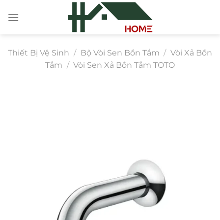
Chuyển
đến
nội
dung
Thiết Bị Vệ Sinh
/
Bộ Vòi Sen Bồn Tắm
/
Vòi Xả Bồn
Tắm
/
Vòi Sen Xả Bồn Tắm TOTO