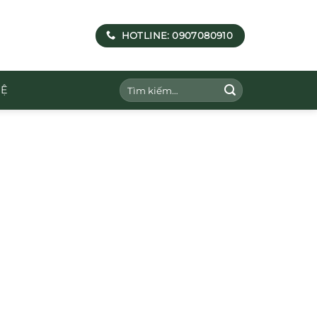
HOTLINE: 0907080910
Tìm
HỆ
kiếm: