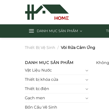
Chuyển
đến
nội
dung
DANH MỤC SẢN PHẨM
T
Thiết Bị Vệ Sinh
/
Vòi Rửa Cảm Ứng
DANH MỤC SẢN PHẨM
Không 
Vật Liệu Nước
Thiết bị khóa cửa
Thiết bị điện
Gạch men
Bồn Cầu Vệ Sinh