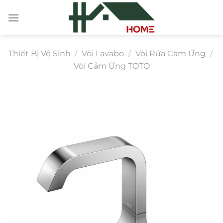
Chuyển
đến
nội
dung
Thiết Bị Vệ Sinh
/
Vòi Lavabo
/
Vòi Rửa Cảm Ứng
/
Vòi Cảm Ứng TOTO