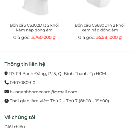
Lớp mạ Nickel – Crom sáng bóng, bền đẹp,
chống bong tróc và ăn mòn.
Chất liệu đồng thau cao cấp, an toàn, bền chắc
Bồn cầu CS302DT3 2 khối
Bồn cầu CS680DT4 2 khối
theo thời gian.
kèm nắp đóng êm
kèm nắp đóng êm
3.760.000
₫
35.581.000
₫
Sử dụng pin, không cần điện trực tiếp, an toàn và
tiết kiệm năng lượng.
Thông tin liên hệ
3. Lợi ích khi sử dụng
117-119 Bạch Đằng, P.15, Q. Bình Thạnh, Tp.HCM
Mang đến sự tiện nghi, không cần chạm tay khi
sử dụng.
0907080910
hunganhhomecom@gmail.com
Đảm bảo vệ sinh tối đa, hạn chế vi khuẩn tiếp
Thời gian làm việc: Thứ 2 – Thứ 7 (8h00 – 19h00)
xúc.
Tiết kiệm nước hiệu quả nhờ chế độ tự động
Về chúng tôi
ngắt.
Giới thiệu