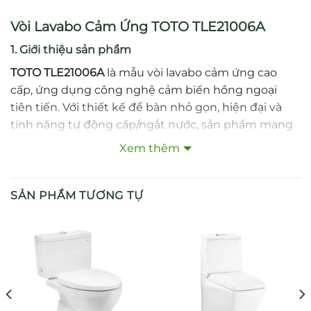
Vòi Lavabo Cảm Ứng TOTO TLE21006A
1. Giới thiệu sản phẩm
TOTO TLE21006A
là mẫu vòi lavabo cảm ứng cao
cấp, ứng dụng công nghệ cảm biến hồng ngoại
tiên tiến. Với thiết kế để bàn nhỏ gọn, hiện đại và
tính năng tự động cấp/ngắt nước, sản phẩm mang
lại trải nghiệm tiện nghi, vệ sinh tối ưu và tiết kiệm
Xem thêm
nước cho người dùng.
2. Đặc điểm nổi bật
SẢN PHẨM TƯƠNG TỰ
Công nghệ cảm biến hồng ngoại thông minh,
vận hành hoàn toàn tự động.
Thiết kế để bàn tinh gọn, hiện đại, phù hợp với
nhiều kiểu lavabo.