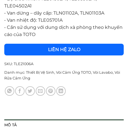
TLE04502A1
•
Van dừng – dây cấp: TLN01102A, TLN01103A
•
Van nhiệt độ: TLE05701A
•
Cần sử dụng với dung dịch xà phòng theo khuyến
cáo của TOTO
LIÊN HỆ ZALO
SKU:
TLE21006A
Danh mục:
Thiết Bị Vệ Sinh
,
Vòi Cảm Ứng TOTO
,
Vòi Lavabo
,
Vòi
Rửa Cảm Ứng
MÔ TẢ