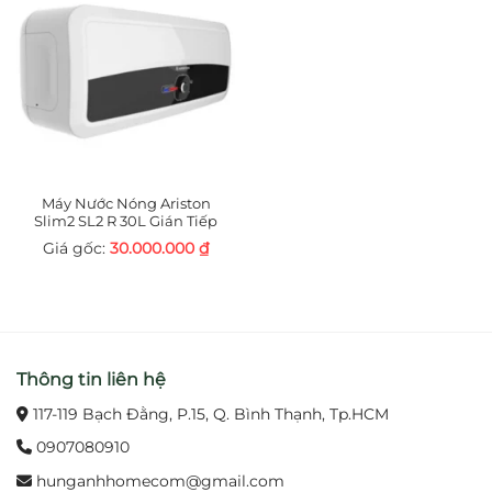
Máy Nước Nóng Ariston
Slim2 SL2 R 30L Gián Tiếp
30.000.000
₫
Thông tin liên hệ
117-119 Bạch Đằng, P.15, Q. Bình Thạnh, Tp.HCM
0907080910
hunganhhomecom@gmail.com