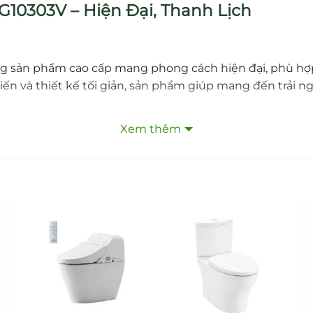
10303V – Hiện Đại, Thanh Lịch
ng sản phẩm cao cấp mang phong cách hiện đại, phù h
 tiến và thiết kế tối giản, sản phẩm giúp mang đến trải 
Xem thêm
nh thoát, đường nét gọn gàng và bề mặt sáng bóng. Sự t
kết hợp với nhiều loại chậu rửa khác nhau.
yên chất
, đảm bảo độ bền lâu dài và an toàn cho người
dễ vệ sinh trong quá trình sử dụng.