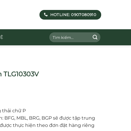
HOTLINE: 0907080910
Tìm
HỆ
kiếm:
nh TLG10303V
thải chữ P
nh: BFG, MBL, BRG, BGP sẽ được tập trung
được thực hiện theo đơn đặt hàng riêng