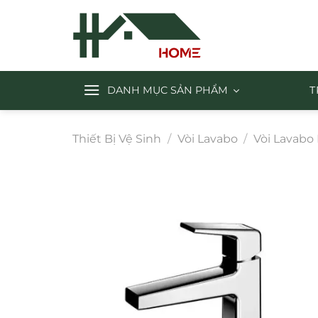
Chuyển
đến
nội
dung
DANH MỤC SẢN PHẨM
T
Thiết Bị Vệ Sinh
/
Vòi Lavabo
/
Vòi Lavabo