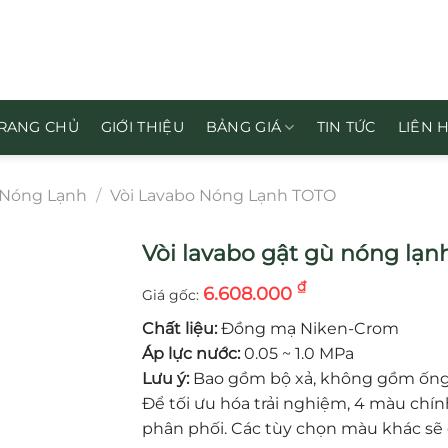
RANG CHỦ
GIỚI THIỆU
BẢNG GIÁ
TIN TỨC
LIÊN 
 Nóng Lạnh
/
Vòi Lavabo Nóng Lạnh TOTO
Vòi lavabo gật gù nóng lạ
₫
6.608.000
Chất liệu:
Đồng mạ Niken-Crom
Áp lực nước:
0.05 ~ 1.0 MPa
Lưu ý:
Bao gồm bộ xả, không gồm ống 
Để tối ưu hóa trải nghiệm, 4 màu chí
phân phối. Các tùy chọn màu khác sẽ 