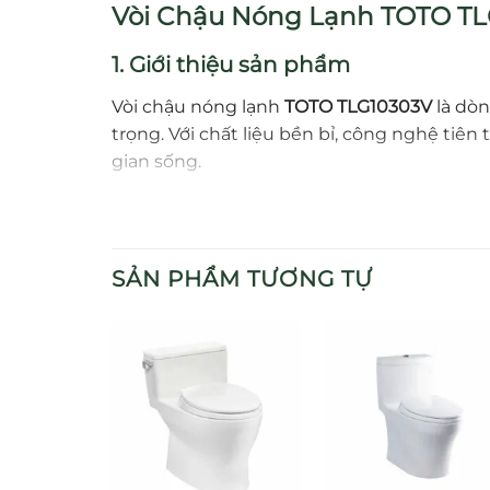
Vòi Chậu Nóng Lạnh TOTO TLG
1. Giới thiệu sản phẩm
Vòi chậu nóng lạnh
TOTO TLG10303V
là dò
trọng. Với chất liệu bền bỉ, công nghệ tiên
gian sống.
2. Thiết kế tinh tế
TLG10303V
được thiết kế với kiểu dáng tha
SẢN PHẨM TƯƠNG TỰ
phẩm vừa hiện đại vừa sang trọng, dễ dàng 
3. Chất liệu cao cấp
Sản phẩm được sản xuất từ
đồng thau ngu
sáng bóng, chống gỉ sét, chống oxy hóa và 
4. Ưu điểm nổi bật