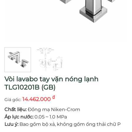
Vòi lavabo tay vặn nóng lạnh
TLG10201B (GB)
₫
14.462.000
Chất liệu:
Đồng mạ Niken-Crom
Áp lực nước:
0.05 ~ 1.0 MPa
Lưu ý:
Bao gồm bộ xả, không gồm ống thải chữ P