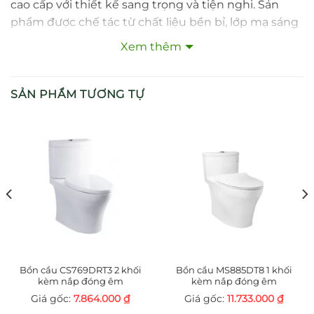
cao cấp với thiết kế sang trọng và tiện nghi. Sản
phẩm được chế tác từ chất liệu bền bỉ, lớp mạ sáng
bóng và công nghệ tiên tiến, mang đến trải nghiệm
Xem thêm
sử dụng thoải mái cùng vẻ đẹp đẳng cấp cho
không gian phòng tắm.
SẢN PHẨM TƯƠNG TỰ
2. Đặc điểm nổi bật
Thiết kế 3 lỗ để bàn hiện đại, dễ dàng kết hợp với
nhiều loại lavabo.
Cần gạt gật gù mượt mà, cho phép điều chỉnh
nhiệt độ và lưu lượng nước chính xác.
Lớp mạ Nickel – Crom sáng bóng, chống bong
tróc, chống gỉ sét.
Bồn cầu CS769DRT3 2 khối
Bồn cầu MS885DT8 1 khối
Chất liệu đồng thau cao cấp, bền đẹp, an toàn
kèm nắp đóng êm
kèm nắp đóng êm
cho sức khỏe người dùng.
7.864.000
₫
11.733.000
₫