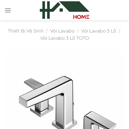
Chuyển
đến
nội
dung
Thiết Bị Vệ Sinh
/
Vòi Lavabo
/
Vòi Lavabo 3 Lỗ
/
Vòi Lavabo 3 Lỗ TOTO