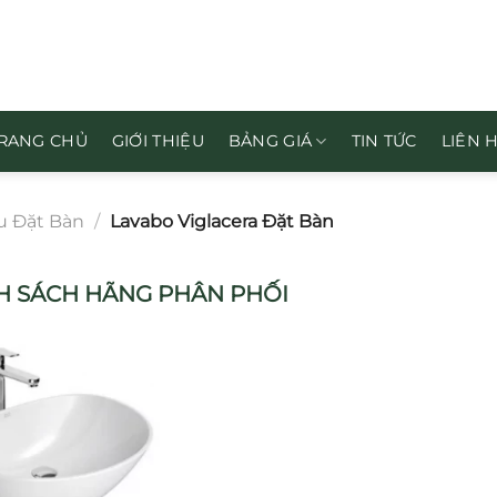
RANG CHỦ
GIỚI THIỆU
BẢNG GIÁ
TIN TỨC
LIÊN 
u Đặt Bàn
/
Lavabo Viglacera Đặt Bàn
 SÁCH HÃNG PHÂN PHỐI