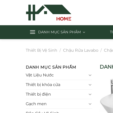
Chuyển
đến
nội
dung
DANH MỤC SẢN PHẨM
T
Thiết Bị Vệ Sinh
/
Chậu Rửa Lavabo
/
Chậ
DANH
DANH MỤC SẢN PHẨM
Vật Liệu Nước
Thiết bị khóa cửa
Thiết bị điện
Gạch men