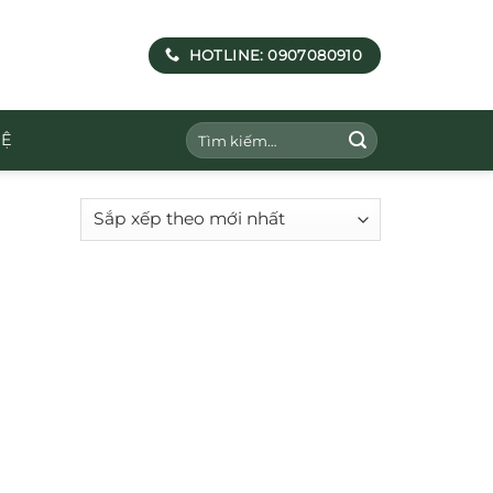
HOTLINE: 0907080910
Tìm
HỆ
kiếm: