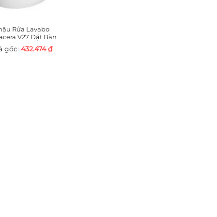
hậu Rửa Lavabo
lacera V27 Đặt Bàn
432.474
₫