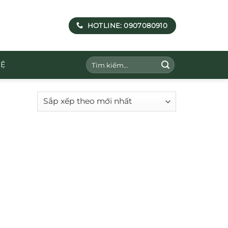
HOTLINE: 0907080910
Tìm
HỆ
kiếm: