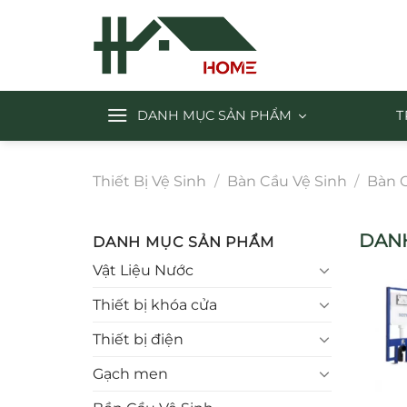
Chuyển
đến
nội
dung
DANH MỤC SẢN PHẨM
T
Thiết Bị Vệ Sinh
/
Bàn Cầu Vệ Sinh
/
Bàn 
DANH
DANH MỤC SẢN PHẨM
Vật Liệu Nước
Thiết bị khóa cửa
Thiết bị điện
Gạch men