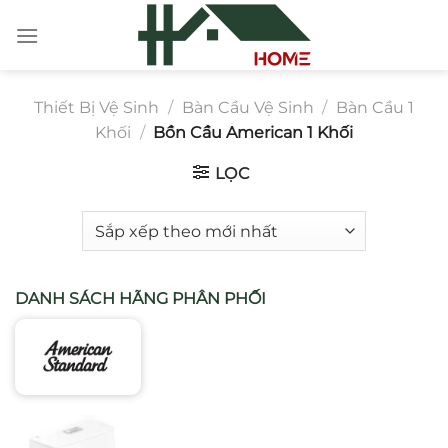
Chuyển
đến
nội
dung
Thiết Bị Vệ Sinh
/
Bàn Cầu Vệ Sinh
/
Bàn Cầu 1
Khối
/
Bồn Cầu American 1 Khối
LỌC
DANH SÁCH HÃNG PHÂN PHỐI