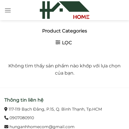
Chuyển
đến
nội
dung
Product Categories
LỌC
Không tìm thấy sản phẩm nào khớp với lựa chọn
của bạn.
Thông tin liên hệ
117-119 Bạch Đằng, P.15, Q. Bình Thạnh, Tp.HCM
0907080910
hunganhhomecom@gmail.com