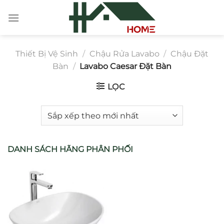
Chuyển
đến
nội
dung
Thiết Bị Vệ Sinh
/
Chậu Rửa Lavabo
/
Chậu Đặt
Bàn
/
Lavabo Caesar Đặt Bàn
LỌC
DANH SÁCH HÃNG PHÂN PHỐI