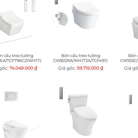
n cầu treo tường
Bồn cầu treo tường
Bồn 
EA/TCF796CZ/WH172AT/MB171M#SS
CW822RA/WH172A/TCF4911Z/MB170P#SS
CW553C/
74.049.000
₫
59.715.000
₫