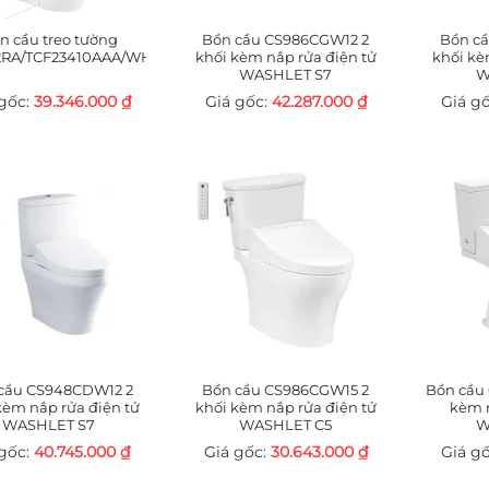
n cầu treo tường
Bồn cầu CS986CGW12 2
Bồn c
RA/TCF23410AAA/WH172A/MB170P#SS
khối kèm nắp rửa điện tử
khối kè
WASHLET S7
W
39.346.000
₫
42.287.000
₫
cầu CS948CDW12 2
Bồn cầu CS986CGW15 2
Bồn cầu
kèm nắp rửa điện tử
khối kèm nắp rửa điện tử
kèm n
WASHLET S7
WASHLET C5
W
40.745.000
₫
30.643.000
₫