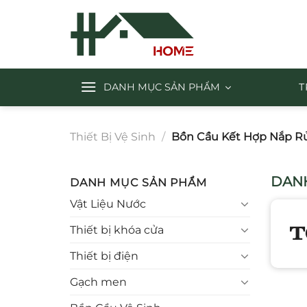
Chuyển
đến
nội
dung
DANH MỤC SẢN PHẨM
T
Thiết Bị Vệ Sinh
/
Bồn Cầu Kết Hợp Nắp Rử
DANH
DANH MỤC SẢN PHẨM
Vật Liệu Nước
Thiết bị khóa cửa
Thiết bị điện
Gạch men