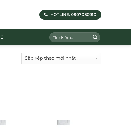
HOTLINE: 0907080910
Tìm
HỆ
kiếm: