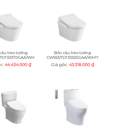
cầu treo tường
Bồn cầu treo tường
TCF33370GAA/WH172AT/TCA465/MB170P#SS
CW553/TCF33320GAA/WH172A/MB170P#SS
44.434.000
₫
43.318.000
₫