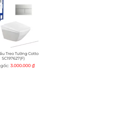
ầu Treo Tường Cotto
SC197627(F)
3.000.000
₫