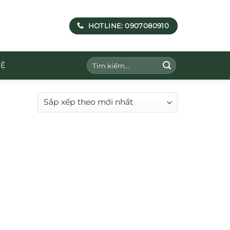
HOTLINE: 0907080910
Tìm
HỆ
kiếm: