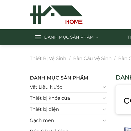
Chuyển
đến
nội
dung
DANH MỤC SẢN PHẨM
T
Thiết Bị Vệ Sinh
/
Bàn Cầu Vệ Sinh
/
Bàn 
DANH
DANH MỤC SẢN PHẨM
Vật Liệu Nước
Thiết bị khóa cửa
Thiết bị điện
Gạch men