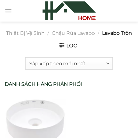
Chuyển
đến
nội
dung
Thiết Bị Vệ Sinh
/
Chậu Rửa Lavabo
/
Lavabo Tròn
LỌC
DANH SÁCH HÃNG PHÂN PHỐI