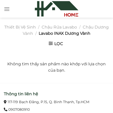
Chuyển
đến
nội
dung
Thiết Bị Vệ Sinh
/
Chậu Rửa Lavabo
/
Chậu Dương
Vành
/
Lavabo INAX Dương Vành
LỌC
Không tìm thấy sản phẩm nào khớp với lựa chọn
của bạn.
Thông tin liên hệ
117-119 Bạch Đằng, P.15, Q. Bình Thạnh, Tp.HCM
0907080910