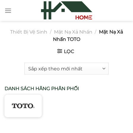
Chuyển
đến
nội
dung
Thiết Bị Vệ Sinh
/
Mặt Nạ Xả Nhấn
/
Mặt Nạ Xả
Nhấn TOTO
LỌC
DANH SÁCH HÃNG PHÂN PHỐI